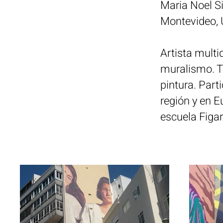
Maria Noel Si
Montevideo, 
Artista multi
muralismo. T
pintura. Part
región y en E
escuela Figar